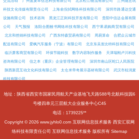
交流活动
广州蓝麦草信息科技有限公司
北京松江物流有限公司
兰州随意玩
科技文化传媒有限责任公司
上海俞倪拭网络科技有限公司
深圳市路通达交通
设施有限公司
技术咨询
黑龙江正则科技开发有限公司
贵阳中信达会展有限
公司
天气预报
洛阳合图雒书网络科技有限公司
西宁果易购商贸有限公司
北京和然锦科技有限公司
广西东特森贸易有限公司
周易算命
合肥众云城市
配送有限公司
爱枫汽车服务（宁波）有限公司
北京东吴发比特科技有限公司
临沂萧客商贸有限公司
环保节能科技
数字内容制作服务
天津瑞刚卢川科技
咨询有限公司
信之本（重庆）企业管理有限公司
深圳市南山区蛇口人民医院
陕西新昆互动文化科技有限公司
太仓米帝奇展示器材有限公司
武汉市桂润麦
科技有限公司
地址：陕西省西安市国家民用航天产业基地飞天路588号北航科技园6
号楼四单元三层航大企业服务中心C45
电话：1739225**
Copyright © 2026
www.jyhlo0.com
互联网信息技术服务
西安汇双网
络科技有限责任公司
互联网信息技术服务
版权所有
Sitemap