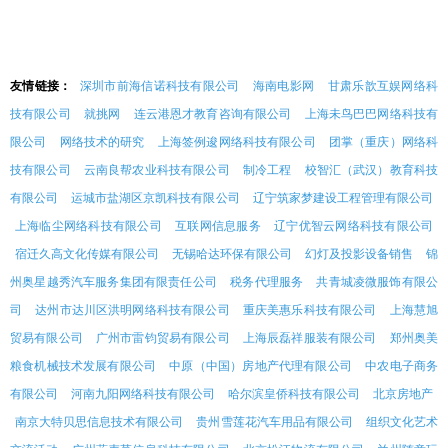
友情链接：
深圳市前海信诺科技有限公司
海南电影网
甘肃乐歆互娱网络科
技有限公司
就挑网
连云港恩才教育咨询有限公司
上海未鸟巴巴网络科技有
限公司
网络技术的研究
上海签例逡网络科技有限公司
团掌（重庆）网络科
技有限公司
云南良帮农业科技有限公司
制冷工程
校智汇（武汉）教育科技
有限公司
运城市盐湖区京凯科技有限公司
辽宁筑家梦建设工程管理有限公司
上海临尘网络科技有限公司
互联网信息服务
辽宁优智云网络科技有限公司
宿迁久高文化传媒有限公司
无锡哈达环保有限公司
幻灯及投影设备销售
锦
州奥星越秀汽车服务集团有限责任公司
税务代理服务
共青城凌微服饰有限公
司
达州市达川区洪明网络科技有限公司
重庆美惠乐科技有限公司
上海慧旭
贸易有限公司
广州市雷钧贸易有限公司
上海辰磊祥服装有限公司
郑州奥美
粮食机械技术发展有限公司
中原（中国）房地产代理有限公司
中农电子商务
有限公司
河南九阳网络科技有限公司
哈尔滨皇侨科技有限公司
北京房地产
南京大特贝思信息技术有限公司
贵州雪莲花汽车用品有限公司
组织文化艺术